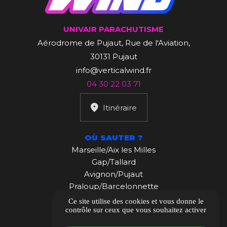
UNIVAIR PARACHUTISME
Aérodrome de Pujaut, Rue de l'Aviation,
30131 Pujaut
info@verticalwind.fr
04 30 22 03 71
Itinéraire
OÙ SAUTER ?
Marseille/Aix les Milles
Gap/Tallard
Avignon/Pujaut
Praloup/Barcelonnette
Maroc
Ce site utilise des cookies et vous donne le
contrôle sur ceux que vous souhaitez activer
Nouvelle Calédonie