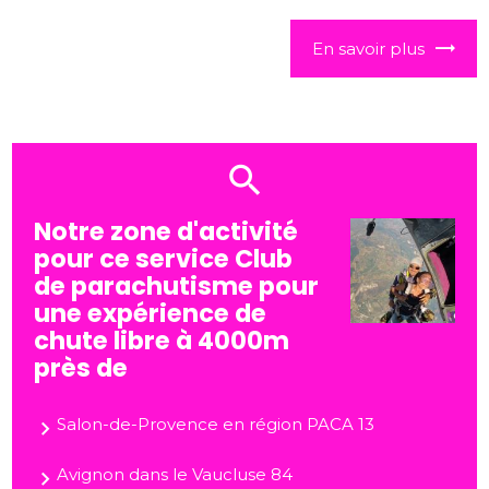
En savoir plus
Notre zone d'activité
pour ce service Club
de parachutisme pour
une expérience de
chute libre à 4000m
près de
Salon-de-Provence en région PACA 13
Avignon dans le Vaucluse 84