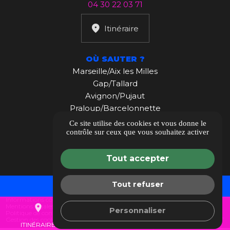
04 30 22 03 71
Itinéraire
OÙ SAUTER ?
Marseille/Aix les Milles
Gap/Tallard
Avignon/Pujaut
Praloup/Barcelonnette
Maroc
Ce site utilise des cookies et vous donne le
contrôle sur ceux que vous souhaitez activer
Nouvelle Calédonie
Tout accepter
Tout refuser
TARIFS
Guide local
Informations complémentaires
calendar_month
place
call
Mentions légales
Personnaliser
Politique de confidentialité
Gestion des cookies
ITINÉRAIRE
04 30 22 03 71
RÉSERVER