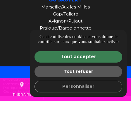
Marseille/Aix les Milles
Gap/Tallard
Avignon/Pujaut
Praloup/Barcelonnette
Maroc
Ce site utilise des cookies et vous donne le
contrôle sur ceux que vous souhaitez activer
Nouvelle Calédonie
Tout accepter
Tout refuser
TARIFS
Guide local
Informations complémentaires
calendar_month
place
call
Mentions légales
Personnaliser
Politique de confidentialité
Gestion des cookies
ITINÉRAIRE
04 30 22 03 71
RÉSERVER