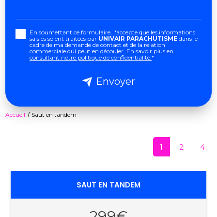
En soumettant ce formulaire, j'accepte que les informations
saisies soient traitées par
UNIVAIR PARACHUTISME
dans le
cadre de ma demande de contact et de la relation
commerciale qui peut en découler.
En savoir plus en
consultant notre politique de confidentialité.
*
Envoyer
Accueil
Saut en tandem
1
2
4
SAUT EN TANDEM
299€