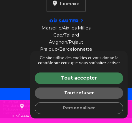
Itinéraire
OÙ SAUTER ?
Marseille/Aix les Milles
Gap/Tallard
Avignon/Pujaut
Praloup/Barcelonnette
Maroc
Ce site utilise des cookies et vous donne le
contrôle sur ceux que vous souhaitez activer
Nouvelle Calédonie
Tout accepter
Tout refuser
TARIFS
Guide local
Informations complémentaires
calendar_month
place
call
Mentions légales
Personnaliser
Politique de confidentialité
Gestion des cookies
ITINÉRAIRE
04 30 22 03 71
RÉSERVER